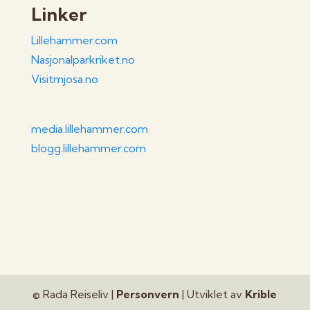
Linker
Lillehammer.com
Nasjonalparkriket.no
Visitmjosa.no
media.lillehammer.com
blogg.lillehammer.com
© Rada Reiseliv |
Personvern
| Utviklet av
Krible