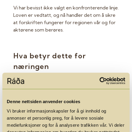
Vi har bevisst ikke valgt en konfronterende linje.
Loven er vedtatt, og nå handler det om å sikre
at forskriften fungerer for regionen vår og for
aktørene som berøres.
Hva betyr dette for
næringen
Vi arbeider spesielt for:
konkurransenøytralitet
redusert administrativ byrde
Denne nettsiden anvender cookies
tydelig avgrensning av hva midlene kan
benyttes til
Vi bruker informasjonskapsler for å gi innhold og
styrket regional koordinering og lokalt
annonser et personlig preg, for å levere sosiale
mediefunksjoner og for å analysere trafikken vår. Vi deler
samspill
dessuten informasjon om hvordan du bruker nettstedet