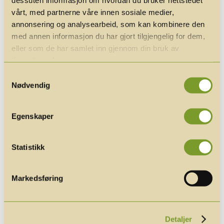
vårt, med partnerne våre innen sosiale medier,
annonsering og analysearbeid, som kan kombinere den
Hva betyr det for
med annen informasjon du har gjort tilgjengelig for dem,
eller som de har samlet inn gjennom din bruk av
kommunene
tjenestene deres.
Vi legger vekt på:
Samtykkevalg
Nødvendig
behovet for virkemidler i kommuner med
høy besøksbelastning
Egenskaper
viktigheten av legitimitet og løpende
dialog
transparent, målrettet og etterprøvbar
Statistikk
bruk av midlene
Markedsføring
En balansert tilnærming
Vi mener denne balanserte retningen er
Detaljer