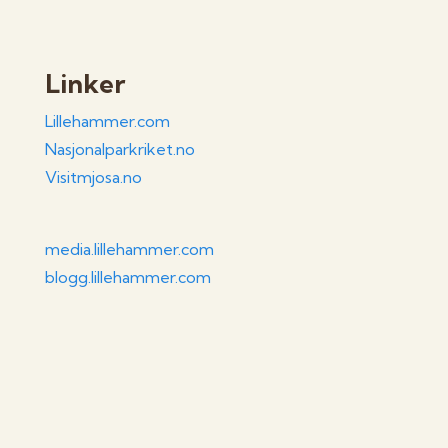
Linker
Lillehammer.com
Nasjonalparkriket.no
Visitmjosa.no
media.lillehammer.com
blogg.lillehammer.com