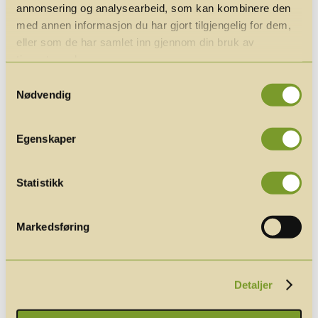
annonsering og analysearbeid, som kan kombinere den
med annen informasjon du har gjort tilgjengelig for dem,
eller som de har samlet inn gjennom din bruk av
tjenestene deres.
Samtykkevalg
Nødvendig
Egenskaper
Statistikk
Summit Kvitfjell 2026
Markedsføring
av
bjarte
|
feb 18, 2026
|
Arrangement
,
Bærekraft
,
Møteplasser og kurs
,
Nyheter
 18. - 19. mars 2026  Kvitfjell 
Detaljer
SummitKvitfjell.no  Rabatt til partnere i Rada