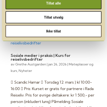
Reiseliv, se partnernytt for informasjon. 👉 Kjøp
Tillat alle
billetter Den Nasjonale Vinterkonferansen på
Kvitfjell, en uformell og inspirerende møteplass!
Tillat utvalg
Midt i målområdet under World...
Ikke tillat
Sosiale medier i praksis | Kurs for
reiselivsbedrifter
av
Grethe Austgarden
|
jan 26, 2026
|
Møteplasser og
kurs
,
Nyheter
 Scandic Hamar  Torsdag 12. mars } kl 10:00-
16:00  Pris: Kurset er gratis for partnere i Rada
Reiseliv. Pris for øvrige deltakere: kr 1 500,- per
person (inkludert lunsj) Påmelding Sosiale