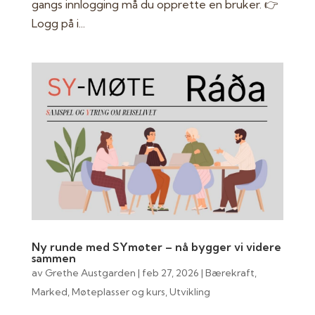
gangs innlogging må du opprette en bruker. 👉
Logg på i...
Ny runde med SYmøter – nå bygger vi videre
sammen
av
Grethe Austgarden
|
feb 27, 2026
|
Bærekraft
,
Marked
,
Møteplasser og kurs
,
Utvikling