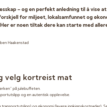
llesskap – og en perfekt anledning til å vise 
 forskjell for miljøet, lokalsamfunnet og øk
Her er noen tiltak dere kan starte med allere
 velg kortreist mat
lerken” på julebuffeten.
nsportutslipp og en autentisk opplevelse.
 og transportutslipp) og økonomi (lavere innkjøpskostnader). S