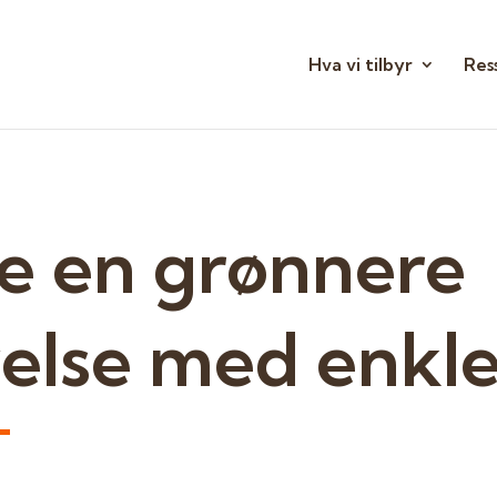
Hva vi tilbyr
Res
ne en grønnere
velse med enkl