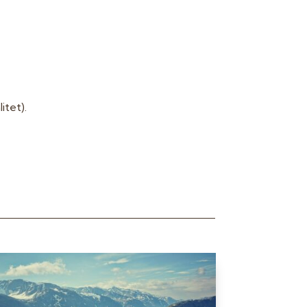
itet).