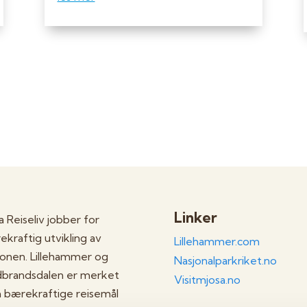
Linker
 Reiseliv jobber for
kraftig utvikling av
Lillehammer.com
ionen. Lillehammer og
Nasjonalparkriket.no
brandsdalen er merket
Visitmjosa.no
 bærekraftige reisemål