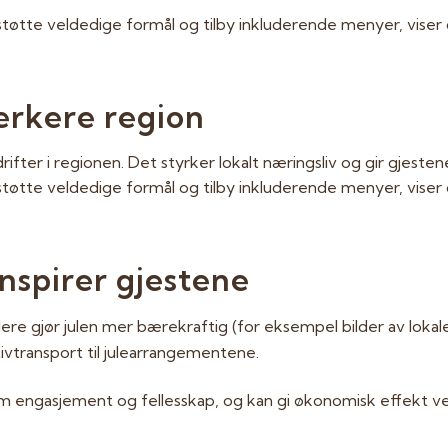
 støtte veldedige formål og tilby inkluderende menyer, viser
erkere region
fter i regionen. Det styrker lokalt næringsliv og gir gjesten
 støtte veldedige formål og tilby inkluderende menyer, viser
inspirer gjestene
 dere gjør julen mer bærekraftig (for eksempel bilder av lokal
ivtransport til julearrangementene.
 engasjement og fellesskap, og kan gi økonomisk effekt ved 