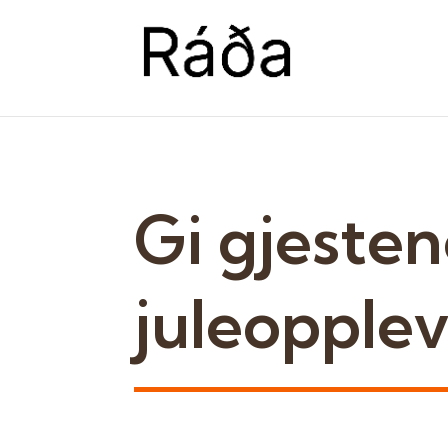
Gi gjeste
juleopple