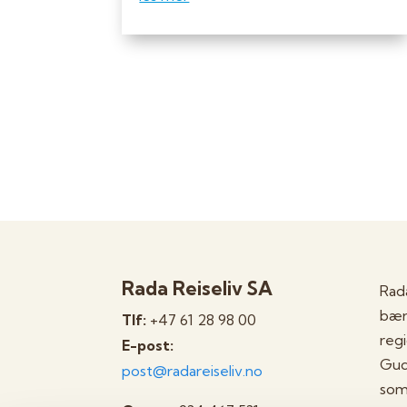
Rada Reiseliv SA
Rada
bære
Tlf:
+47 61 28 98 00
reg
E-post:
Gud
post@radareiseliv.no
som