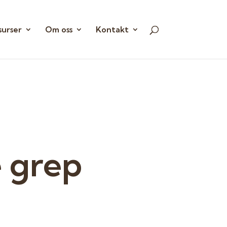
surser
Om oss
Kontakt
e grep