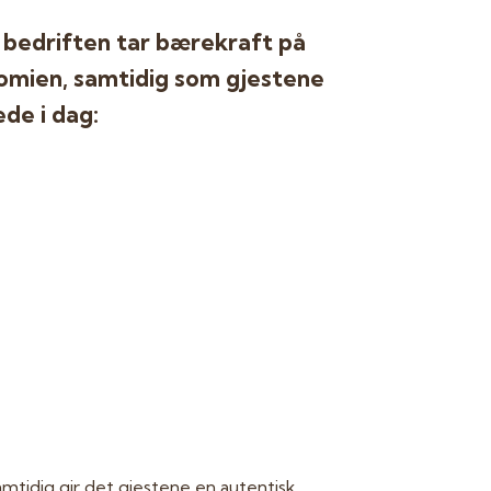
at bedriften tar bærekraft på
onomien, samtidig som gjestene
de i dag:
amtidig gir det gjestene en autentisk